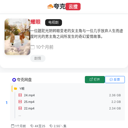
夸克
云搜
耀眼
电视剧
一位蹉跎光阴转眼变老的女主角与一位几乎放弃人生而虚
度时光的男主角之间所发生的奇幻爱情故事。
10个月前
剧情
夸克网盘
打开
反馈
Y眼
24.mp4
2.36 GB
25.mp4
2.2 GB
1
22.mp4
2.34 GB
...
1个月前
4K至25
2.5G＼集