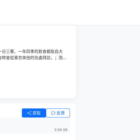
一日三餐、一年四季的飲食都取自大
有時會從東京來他的住處拜訪，；而
去收下這些由大自然所孕育出的食
。無論是料理、灑掃還是寫作，阿勉
世的妻子骨灰……
获取
反馈
3.06 GB