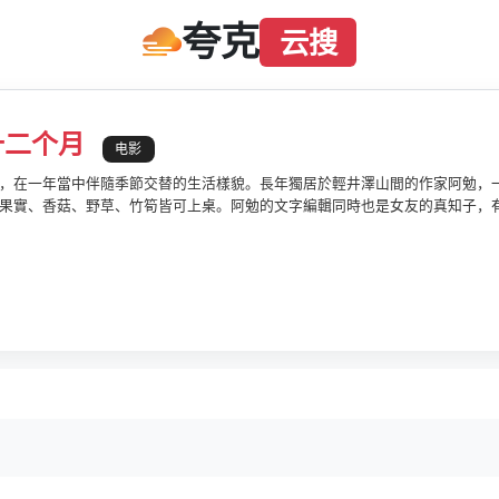
夸克
云搜
十二个月
电影
，在一年當中伴隨季節交替的生活樣貌。長年獨居於輕井澤山間的作家阿勉，
果實、香菇、野草、竹筍皆可上桌。阿勉的文字編輯同時也是女友的真知子，
材，然後和心愛的人一起品嚐的料理是最美味。從立春到冬至，懷著感恩之心
一股珍惜活在此刻瞬間的感受。阿勉在山野生活中，慢慢習得何為人生的精髓
的事都一一細心做好，雖然如此，至今卻仍無法決定該如何處理13年前就已過