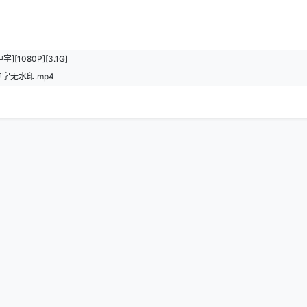
[1080P][3.1G]
中字无水印.mp4