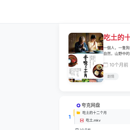
吃土的
一個人，一隻狗
自然，山野中的
一起烹煮當季食
10个月前
物，就像是懷抱
習慣將每天該做
剧情
夸克网盘
吃土的十二个月
1
吃土.mkv
2个月前