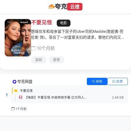
夸克
云搜
不要见怪
电影
想保住车和母亲留下房子的Uber司机Maddie(詹妮弗·劳
伦斯 饰)，答应了一对富豪夫妇的请求，替他们内向又古
怪的19岁儿子Percy(安德鲁·巴特·费尔德曼 饰)在上大学
10个月前
之前破处，然而Maddie很快就发现事情并没有她想象中
那么简单。
喜剧
爱情
夸克网盘
获取
反馈
不要见怪
1
【电影】不要见怪.中英特效字幕.亿万同人字幕组.mp4
2.48 GB
1个月前