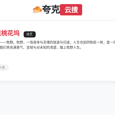
夸克
云搜
里桃花坞
综艺
——牧野。牧野，一场身体与灵魂的放逐与归途，人生也如同牧民一样，是一
我们将充满勇气、坚韧与对未知的渴望，踏上牧野人生。
人秀