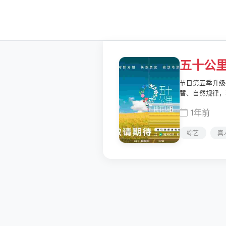
五十公
节目第五季升级
替、自然规律，
1年前
综艺
真