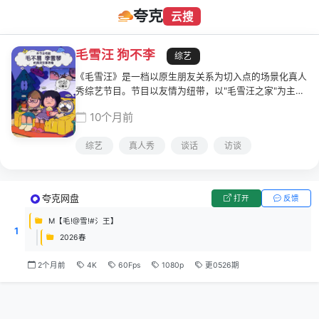
夸克
云搜
毛雪汪 狗不李
综艺
《毛雪汪》是一档以原生朋友关系为切入点的场景化真人
秀综艺节目。节目以友情为纽带，以"毛雪汪之家"为主要
拍摄场景，讲述每周在这里相聚的毛不易、李雪琴和他们
10个月前
朋友之间真实有趣的故事，在嬉笑中撕开生活日常的现
状，展现当下年轻人丰富的青春生活和精神世界，记录真
综艺
真人秀
谈话
访谈
实的成长。节目常年周更播出，为城市中努力打拼的年轻
人带来陪伴和情绪上的健康疗愈。
夸克网盘
打开
反馈
M【毛!@雪!#氵王】
1
2026春
2个月前
4K
60Fps
1080p
更0526期