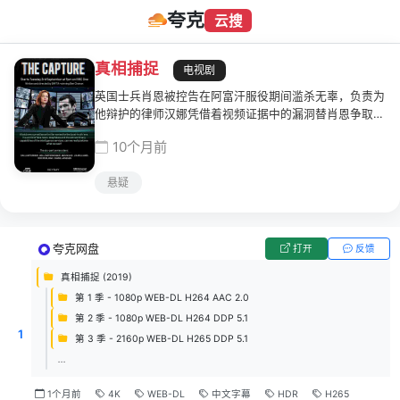
夸克
云搜
真相捕捉
电视剧
英国士兵肖恩被控告在阿富汗服役期间滥杀无辜，负责为
他辩护的律师汉娜凭借着视频证据中的漏洞替肖恩争取到
了无罪判决。然而，没过多久，汉娜失踪了，而监控录像
10个月前
留下的影像中，是肖恩对汉娜重拳出击随后将她绑架的一
幕幕。瑞秋凭借着自己在反恐小组的赫赫战功晋升成为督
悬疑
察，接手了肖恩的案子。对于自己在视频中的所作所为，
肖恩矢口否认，而他激动的样子让瑞秋几乎要相信他是无
辜的了。在眼见为实的证据和自己从业多年的直觉之间，
瑞秋该相信哪一个呢？而眼睛所看到的画面，真的就是一
夸克网盘
打开
反馈
切的真相吗？
真相捕捉 (2019)
第 1 季 - 1080p WEB-DL H264 AAC 2.0
第 2 季 - 1080p WEB-DL H264 DDP 5.1
1
第 3 季 - 2160p WEB-DL H265 DDP 5.1
...
1个月前
4K
WEB-DL
中文字幕
HDR
H265