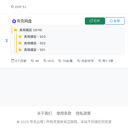
DDP 5.1
夸克网盘
打开
反馈
真相捕捉 (2019)
真相捕捉 - S03
2
真相捕捉 - S02
真相捕捉 - S01
4个月前
4K
HLG
7GB/集
内封中字
附1-2季
关于我们
使用条款
隐私政策
© 2025 夸克云搜 | 所有资源来自互联网，本站不存储任何资源