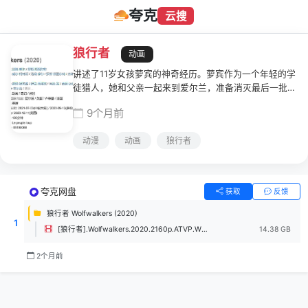
夸克
云搜
狼行者
动画
讲述了11岁女孩萝宾的神奇经历。萝宾作为一个年轻的学
徒猎人，她和父亲一起来到爱尔兰，准备消灭最后一批在
那里的狼，但是改变她的事情来了，她发现了狼行者，此
9个月前
后一连串的古怪故事就发生了……
动漫
动画
狼行者
夸克网盘
获取
反馈
狼行者 Wolfwalkers (2020)
1
[狼行者].Wolfwalkers.2020.2160p.ATVP.WEB-DL.H265.10bit.DDP5.1.Atmos-UBWEB.mkv
14.38 GB
2个月前