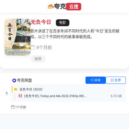
夸克
云搜
无负今日
电影
影片讲述了在百余年间不同时代的人和“今日”发生的联
结，以三个不同时代的故事串联而成。
9个月前
剧情
夸克网盘
获取
反馈
无负今日 (2022)
1
[无负今日].Today.and.Me.2022.2160p.WEB-DL.EDR.H265.AAC-UBWEB.mp4
5.72 GB
1个月前