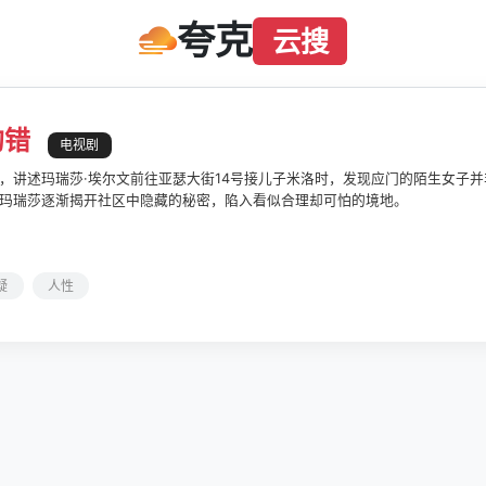
夸克
云搜
的错
电视剧
，讲述玛瑞莎·埃尔文前往亚瑟大街14号接儿子米洛时，发现应门的陌生女子
玛瑞莎逐渐揭开社区中隐藏的秘密，陷入看似合理却可怕的境地。
疑
人性