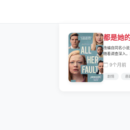
都是她
改编自同名小说
随着调查深入，
9个月前
剧情
悬