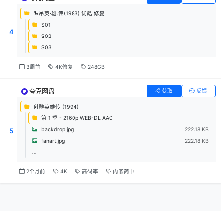
🐍吊英·雄.传(1983) 优酷 修复
S01
4
S02
S03
3周前
4K修复
248GB
夸克网盘
获取
反馈
射雕英雄传 (1994)
第 1 季 - 2160p WEB-DL AAC
backdrop.jpg
222.18 KB
5
fanart.jpg
222.18 KB
...
2个月前
4K
高码率
内嵌简中