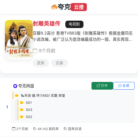
夸克
云搜
射雕英雄传
电视剧
豆瓣9.2高分 香港TVB83版《射雕英雄传》根据金庸同名
小说改编，被广泛认为是改编最成功的一版，真实再现了
金庸笔下那个充满传奇的武侠世界。
9个月前
武侠
古装
夸克网盘
打开
反馈
🐍吊英·雄.传(1983) 优酷 修复
S01
1
S03
S02
2个月前
4K.HQ.高码率
国粤双语