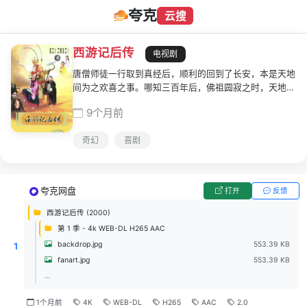
夸克
云搜
西游记后传
电视剧
唐僧师徒一行取到真经后，顺利的回到了长安，本是天地
间为之欢喜之事。哪知三百年后，佛祖圆寂之时，天地突
生异变。魔教教头无天(黑子 饰)突然降临到现场，占领要
9个月前
地灵山，自封为“无天佛祖”。且告知众妖：33年后，如来
会借助转世灵童回归，集齐17颗舍利子，再次重返三界。
奇幻
喜剧
而他们的目 标就是夺得这17颗舍利子，进而杀死转世灵
童，称霸三界。唐僧(黄海冰 饰)被无天关进了冥界。知道
了无天的野心后，唐僧利用紧箍咒，让在花果山的悟空
(曹荣 饰)和八戒(闾汉彪 饰)意识到三界目前正面临着重
夸克网盘
打开
反馈
大问题。而另一边，转世灵童乔灵儿(吴健 饰)正在一天天
长大。一场恶斗即将来开序幕……
西游记后传 (2000)
第 1 季 - 4k WEB-DL H265 AAC
backdrop.jpg
553.39 KB
1
fanart.jpg
553.39 KB
...
1个月前
4K
WEB-DL
H265
AAC
2.0