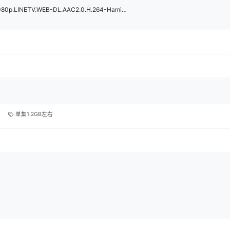
Brothers.in.Arms.S01E02.1080p.LINETV.WEB-DL.AAC2.0.H.264-HamiltonShare.mkv
单集1.2GB左右