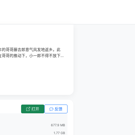
年的哥哥藤吉郎意气风发地返乡。此
在哥哥的推动下，小一郎不得不放下
中，兄弟二人凭藉深厚的羁绊，一步步
打开
反馈
677.9 MB
1.77 GB