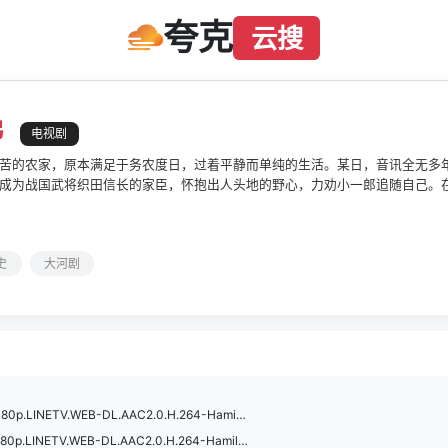
夸克
云搜
弟
电视剧
苦的农家，原本满足于务农度日，过着平静而单纯的生活。某日，音讯全无多
成为战国武将织田信长的家臣，怀抱出人头地的野心，力劝小一郎追随自己。
武士之途……。这是天下人丰臣秀吉之弟——丰臣秀长的故事。在战国乱世之
伟业，也就此展开。
史
大河剧
Brothers.in.Arms.S01E07.1080p.LINETV.WEB-DL.AAC2.0.H.264-HamiltonShare.mp4
Brothers.in.Arms.S01E01.1080p.LINETV.WEB-DL.AAC2.0.H.264-HamiltonShare.mkv