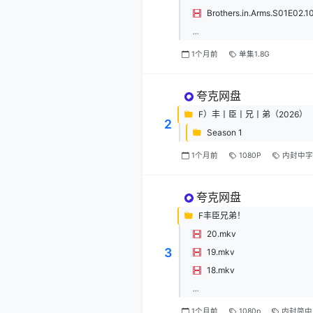
...
1个月前
单集1.8G
夸克网盘
F）丰丨臣丨兄丨弟（2026）
2
Season 1
1个月前
1080P
内封中字
夸克网盘
F丰臣兄弟！
20.mkv
3
19.mkv
18.mkv
...
1个月前
1080p
内封简中