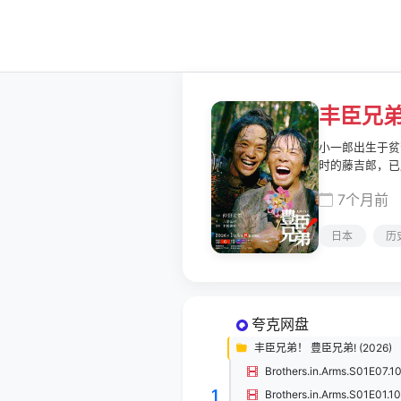
丰臣兄
小一郎出生于贫
时的藤吉郎，已
锄头，转身踏上
7个月前
走向天下统一的
日本
历
夸克网盘
丰臣兄弟！ 豊臣兄弟! (2026)
1