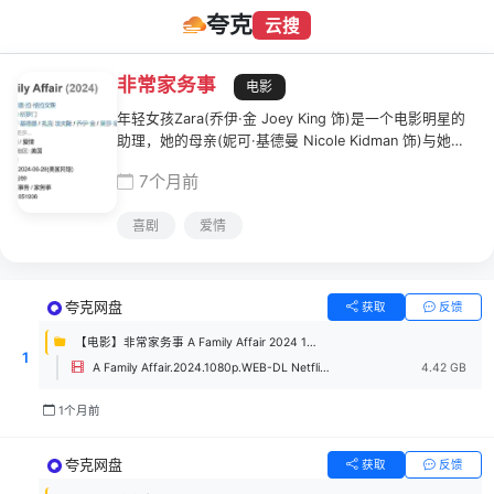
夸克
云搜
非常家务事
电影
年轻女孩Zara(乔伊·金 Joey King 饰)是一个电影明星的
助理，她的母亲(妮可·基德曼 Nicole Kidman 饰)与她的
老板(扎克·埃夫隆 Zac Efron 饰)相遇，发生了意想不到
7个月前
的浪漫故事和爆笑风波，他们正试图理解爱情、亲情、性
和身份认同等复杂问题。
喜剧
爱情
夸克网盘
获取
反馈
【电影】非常家务事 A Family Affair 2024 1080P
1
A Family Affair.2024.1080p.WEB-DL Netflix.DDP 5.1.H.264.mkv
4.42 GB
1个月前
夸克网盘
获取
反馈