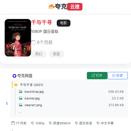
夸克
云搜
千与千寻
电影
1080P 国日音轨
6个月前
奇幻
家庭
夸克网盘
打开
反馈
千与千寻 (2001)
backdrop.jpg
359.42 KB
banner.jpg
33.3 KB
1
clearart.png
372.89 KB
...
1个月前
1080p
原盘REMUX
国日双语
中文字幕