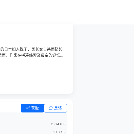
移英的日本妇人悦子，因长女自杀而忆起
然而，作家在拼凑线索及母亲的记忆
原著，双线刻划战后女性挣扎求存之
获取
反馈
25.24 GB
10.8 KB