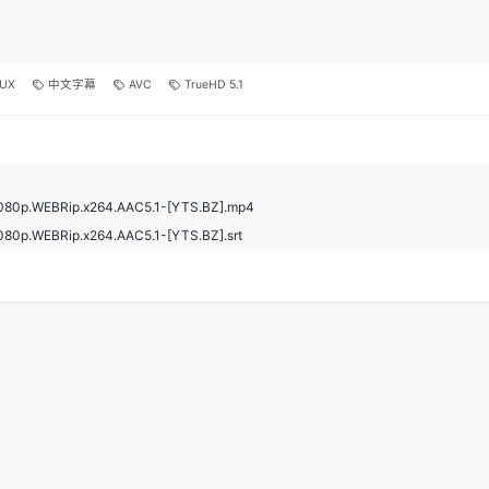
UX
中文字幕
AVC
TrueHD 5.1
5.1080p.WEBRip.x264.AAC5.1-[YTS.BZ].mp4
.1080p.WEBRip.x264.AAC5.1-[YTS.BZ].srt