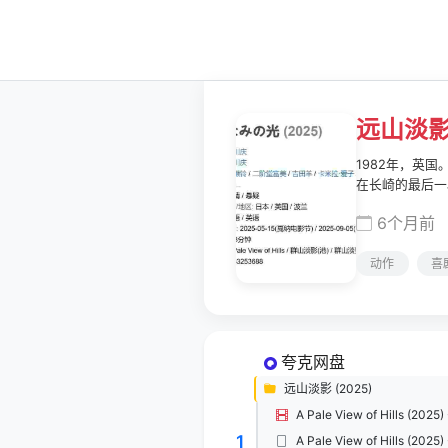
远山淡
1982年，英
在长崎的最后一
碎片时，渐渐发
6个月前
境，表面平静实
动作
喜
夸克网盘
远山淡影 (2025)
1
A Pale View of Hills (202