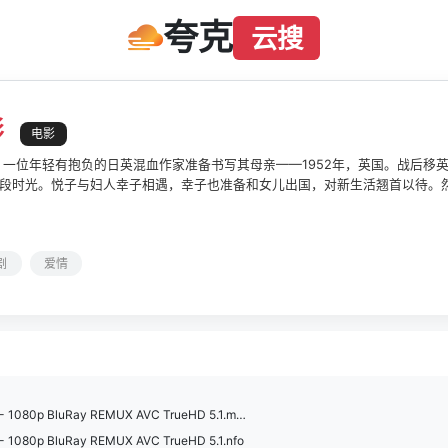
夸克
云搜
影
电影
国。一位年轻有抱负的日英混血作家准备书写其母亲——1952年，英国。战后
段时光。悦子与妇人幸子相遇，幸子也准备和女儿出国，对新生活翘首以待。
现母亲的记忆与现实相左.…..石川庆改编诺贝尔文学奖得主石黑一雄早年同名
质波澜不休，折射出大时代下压抑而沉重的集体记忆与痛苦。
剧
爱情
A Pale View of Hills (2025) - 1080p BluRay REMUX AVC TrueHD 5.1.mkv
5) - 1080p BluRay REMUX AVC TrueHD 5.1.nfo