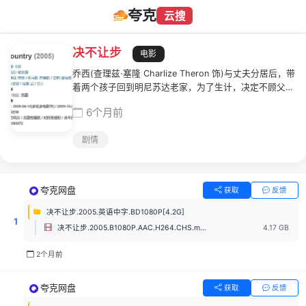
夸克
云搜
决不让步
电影
乔西(查理兹·塞隆 Charlize Theron 饰)与丈夫分居后，带
着两个孩子回到明尼苏达老家，为了生计，决定不顾父亲
反对去当地矿上工作。入职后乔西才明白为什么家里人对
6个月前
她的决定如此反对——矿上工作的女人每日要承受男职工
们大量的性侮辱、性骚扰，就算忍气吞声，也要被男矿工
剧情
的妻子们当成婊子，甚至在公共场合受到辱骂。不堪忍受
这一切都乔西决定出头把矿业公司告上法庭。这个念头让
乔西受到前所未有压力，在公司里得到的羞辱变本加厉，
还连累其他女员工，令她们都和她反目；在家里，从外面
夸克网盘
获取
反馈
承受人言的孩子们也开始怀疑母亲的清白。乔西扛住这一
切，只为让男人们知道不尊重女性的应有下场……本片根
决不让步.2005.英语中字.BD1080P[4.2G]
1
据1988年发生的真实事件改编，是美国历史上第一桩起
决不让步.2005.B1080P.AAC.H264.CHS.mp4
4.17 GB
诉成功的性骚扰官司。
2个月前
夸克网盘
获取
反馈