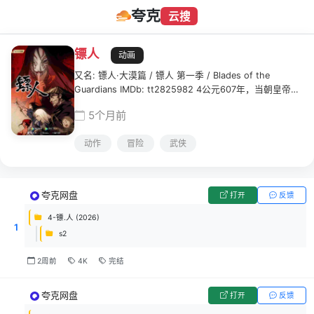
夸克
云搜
镖人
动画
又名: 镖人·大漠篇 / 镖人 第一季 / Blades of the
Guardians IMDb: tt2825982 4公元607年，当朝皇帝残
暴无道、民不聊生，正值最黑暗的时代。身手不凡的镖客
5个月前
刀马行走于西域大漠，在躲避朝廷追杀的途中，他接下了
一个目的地为长安的护送任务，本以为只是一趟简单的护
动作
冒险
武侠
镖，却没想到一路危机起伏，险象环生。
夸克网盘
打开
反馈
4-镖.人 (2026)
1
s2
2周前
4K
完结
夸克网盘
打开
反馈