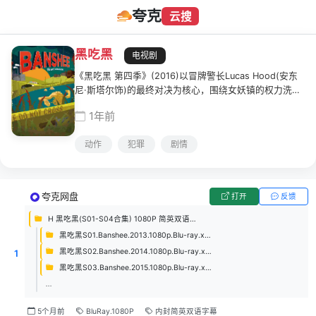
夸克
云搜
黑吃黑
电视剧
《黑吃黑 第四季》(2016)以冒牌警长Lucas Hood(安东
尼·斯塔尔饰)的最终对决为核心，围绕女妖镇的权力洗牌
展开。本季中，黑帮头目Kai Proctor(Ulrich Thomsen
1年前
饰)势力扩张成为市长，其安插在警局的内线Nina
Cruz(Ana Ayora饰)暗中执行暗杀任务；FBI探员
动作
犯罪
剧情
Veronica Dawson(Eliza Dushku饰)的鲁莽介入加剧了局
势紧张。主线包括哈里斯堡博物馆抢劫事件的连锁反应、
Proctor因谋杀罪被捕却未入狱的权谋博弈，以及Lucas
与Carrie(伊万娜·米利塞维奇饰)在犯罪与情感间的挣扎。
夸克网盘
打开
反馈
最终季以暴力美学收场，主角团解散，Lucas离开小镇，
善恶因果在血腥混战中终结。
H 黑吃黑(S01-S04合集) 1080P 简英双语字幕
黑吃黑S01.Banshee.2013.1080p.Blu-ray.x265.AC3￡cXcY@FRDS
黑吃黑S02.Banshee.2014.1080p.Blu-ray.x265.AC3￡cXcY@FRDS
1
黑吃黑S03.Banshee.2015.1080p.Blu-ray.x265.AC3￡cXcY@FRDS
...
5个月前
BluRay.1080P
内封简英双语字幕