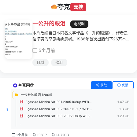
夸克
云搜
一公升的眼泪
电视剧
本片改编自日本同名文学作品《一升的眼泪》，作者是一
位坚强的罕见疾病患者。1986年首次出版创下26万本的
销售纪录。女主角木藤亚也(大西麻惠 饰)，生活在一个平
5个月前
凡的家庭，一直过着简单快乐的生活。升上高中后她的身
体似乎出现了些毛病，她开始失去平衡力甚至常常摔倒在
日剧
催泪
地。妈妈带她到医院检查，才发现她患上了一个名叫脊髓
小脑变性症的不治之症。而因为这一场突如其来的病变，
让亚也的身体运动机能衰弱，手脚自主活动与语言能力逐
渐丧失。亚也为此放弃了很多东西，也同样遭受了部分人
夸克网盘
获取
反馈
的歧视与不解，她不明白为何病魔一样要选择她，可是她
在家人的理解与鼓励，让她依然没有对生活完全失望。直
一公升的眼泪 (2005)
至患病末期只能无助地躺在床上，面对生命的无助，却勇
Egashira.Michiru.S01E01.2005.1080p.WEB-DL.H264.AAC-ZeroTV.mkv
1.47 GB
敢地生存至最后一秒，直至生命机能停止而死亡……
Egashira.Michiru.S01E02.2005.1080p.WEB-DL.H264.AAC-ZeroTV.mkv
1.3 GB
1
Egashira.Michiru.S01E03.2005.1080p.WEB-DL.H264.AAC-ZeroTV.mkv
1.29 GB
...
1个月前
1080P
14.72GB