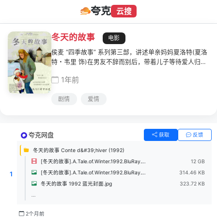
夸克
云搜
冬天的故事
电影
侯麦 “四季故事” 系列第三部，讲述单亲妈妈夏洛特(夏洛
特・韦里 饰)在男友不辞而别后，带着儿子等待爱人归
来。她在书店邂逅学哲学的大学生、遇见过气作家，却始
1年前
终坚信与男友的 “约定”。影片以清淡叙事探讨爱情中的宿
命与选择，充满侯麦式的知识分子浪漫。
剧情
爱情
夸克网盘
获取
反馈
冬天的故事 Conte d&#39;hiver (1992)
[冬天的故事].A.Tale.of.Winter.1992.BluRay.1080p.x264.DTS-CMCT.mkv
12 GB
[冬天的故事].A.Tale.of.Winter.1992.BluRay.1080p.x264.DTS-CMCT.jpg
314.46 KB
1
冬天的故事 1992 蓝光封面.jpg
323.72 KB
...
2个月前