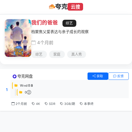
夸克
云搜
我们的爸爸
综艺
档聚焦父爱表达与亲子成长的观察
4个月前
综艺
家庭
真人秀
夸克网盘
获取
反馈
Ｗ𝔪dＢ฿
1
0②
2个月前
4K
SDR
3GB/期
本季终