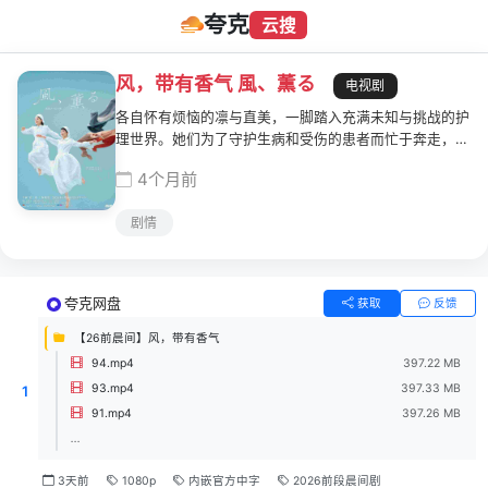
夸克
云搜
风，带有香气 風、薫る
电视剧
各自怀有烦恼的凛与直美，一脚踏入充满未知与挑战的护
理世界。她们为了守护生病和受伤的患者而忙于奔走，也
不得不直面医疗现场的种种困境与考验。在追寻幸福与自
4个月前
我价值的道路上，一段关于护理人员的冒险物语，正式揭
开序幕
剧情
夸克网盘
获取
反馈
【26前晨间】风，带有香气
94.mp4
397.22 MB
93.mp4
397.33 MB
1
91.mp4
397.26 MB
...
3天前
1080p
内嵌官方中字
2026前段晨间剧