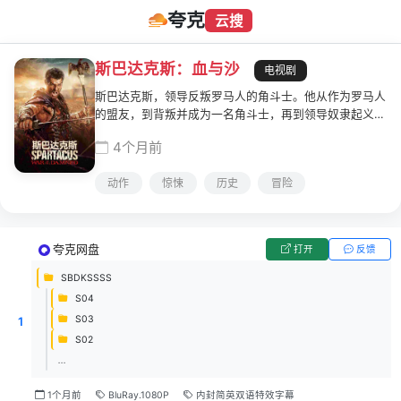
夸克
云搜
斯巴达克斯：血与沙
电视剧
斯巴达克斯，领导反叛罗马人的角斗士。他从作为罗马人
的盟友，到背叛并成为一名角斗士，再到领导奴隶起义对
抗罗马共和国的故事。
4个月前
动作
惊悚
历史
冒险
夸克网盘
打开
反馈
SBDKSSSS
S04
S03
1
S02
...
1个月前
BluRay.1080P
内封简英双语特效字幕