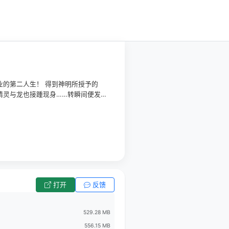
的第二人生！ 得到神明所授予的
精灵与龙也接踵现身……转瞬间便发展
打开
反馈
529.28 MB
556.15 MB