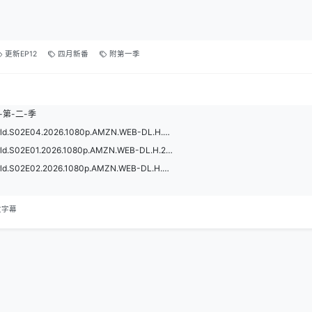
更新EP12
四月新番
附第一季
家-第-二-季
Farming.Life.in.Another.World.S02E04.2026.1080p.AMZN.WEB-DL.H.264.DDP2.0.mkv
Farming.Life.in.Another.World.S02E01.2026.1080p.AMZN.WEB-DL.H.264.DDP2.0.mkv
Farming.Life.in.Another.World.S02E02.2026.1080p.AMZN.WEB-DL.H.264.DDP2.0.mkv
文字幕