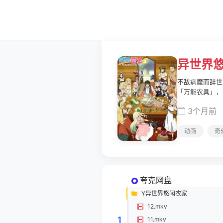
异世界悠
不敌病魔而辞世
「万能农具」，
成村落规模，回
3个月前
动画
奇
夸克网盘
Y异世界悠闲农家
12.mkv
1
11.mkv