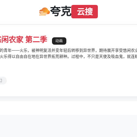
夸克
云搜
闲农家 第二季
动画
的青年——火乐，被神明复活并变年轻后转移到异世界，期待展开享受悠闲农业
火乐得以自由自在地在异世界拓荒耕种。过程中，不只是天使及吸血鬼，就连
过神来，自己已成了村长!?慢活生活&农业奇幻谭，在此揭幕！
幻