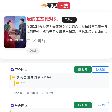
夸克
云搜
我的王室死对头
电视剧
在朝鲜时代被视为最恶妖女的姜丹心，被迫服毒后意外穿
越到现代，成为无名女演员申瑞莉。从熟悉权力斗争的古
代世界，跌入陌生的娱乐圈与现代社会，她不只得重新学
3个月前
习生存，还在过程中遇上冷漠傲慢的恶质财阀继承人车世
界。两人从对立、试探，到逐渐被彼此打乱原本的人生轨
韩剧
迹，在身份错位与命运交缠之下，展开一段危险却无法抗
拒的奇幻罗曼史。
夸克网盘
打开
反馈
我.的.王.室.死.对.头（2026）
1
S01
1个月前
1080p
内封简中
夸克网盘
打开
反馈