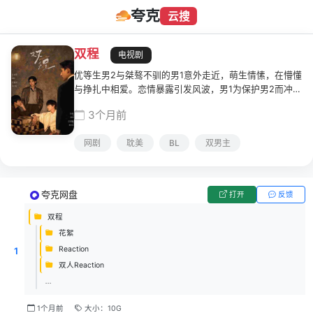
夸克
云搜
双程
电视剧
优等生男2与桀骜不驯的男1意外走近，萌生情愫，在懵懂
与挣扎中相爱。恋情暴露引发风波，男1为保护男2而冲动
伤人被家人强制送出国，两人因错过和信件丢失彻底失
3个月前
联。
网剧
耽美
BL
双男主
夸克网盘
打开
反馈
双程
花絮
Reaction
1
双人Reaction
...
1个月前
大小：10G