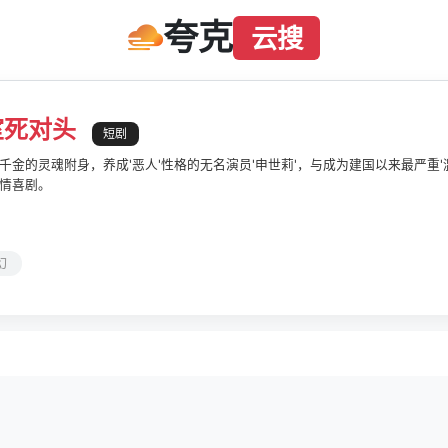
夸克
云搜
室死对头
短剧
千金的灵魂附身，养成'恶人'性格的无名演员'申世莉'，与成为建国以来最严重'
情喜剧。
幻