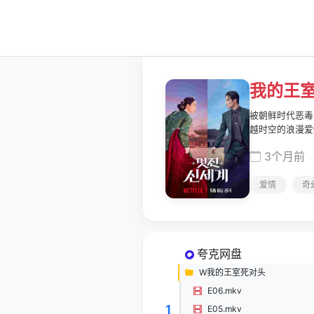
我的王
被朝鲜时代恶毒
越时空的浪漫爱
3个月前
爱情
奇
夸克网盘
W我的王室死对头
E06.mkv
1
E05.mkv