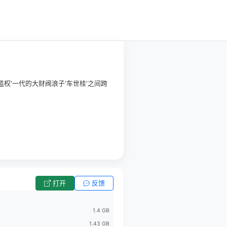
滥权'一代的大财阀浪子'车世桂'之间跨
打开
反馈
1.4 GB
1.43 GB