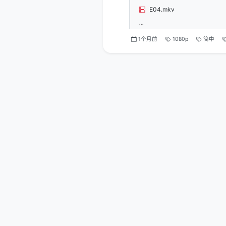
E04.mkv
...
1个月前
1080p
简中