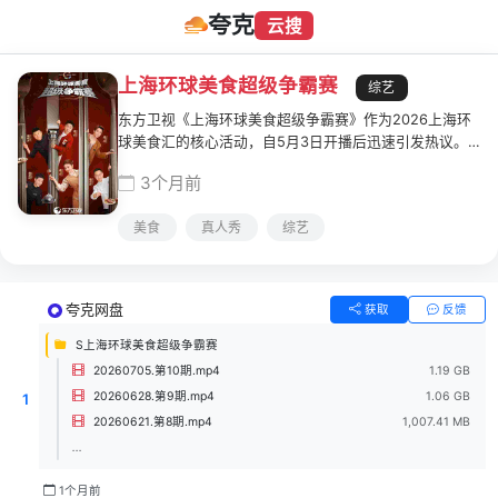
夸克
云搜
上海环球美食超级争霸赛
综艺
东方卫视《上海环球美食超级争霸赛》作为2026上海环
球美食汇的核心活动，自5月3日开播后迅速引发热议。
这档由上海市商务委员会指导、上海市商业联合会与上海
3个月前
广播电视台联合主办的美食竞技综艺，以"在上海，品全
球"为主题，通过厨艺比拼、环球风味碰撞和城市地标联
美食
真人秀
综艺
动，打造了一场全民可参与的味蕾盛宴
夸克网盘
获取
反馈
S上海环球美食超级争霸赛
20260705.第10期.mp4
1.19 GB
20260628.第9期.mp4
1.06 GB
1
20260621.第8期.mp4
1,007.41 MB
...
1个月前