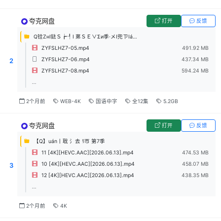
夸克网盘
打开
反馈
Q铨ZнI鍅Ｓ┢┦I 苐ＳＥ∨Σи季·メI兜ㄗIáⓝ (2026)
ZYFSLHZ7-05.mp4
491.92 MB
ZYFSLHZ7-06.mp4
437.34 MB
2
ZYFSLHZ7-08.mp4
594.24 MB
...
2个月前
WEB-4K
国语中字
全12集
5.2GB
夸克网盘
打开
反馈
【Q】uán丨聀 氵去 ﾘ帀 第7季
11 [4K][HEVC.AAC][2026.06.13].mp4
474.53 MB
10 [4K][HEVC.AAC][2026.06.13].mp4
458.07 MB
3
12 [4K][HEVC.AAC][2026.06.13].mp4
438.35 MB
...
2个月前
4K