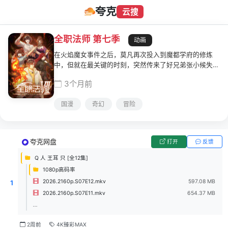
夸克
云搜
全职法师 第七季
动画
在火焰魔女事件之后，莫凡再次投入到魔都学府的修炼
中，但就在最关键的时刻，突然传来了好兄弟张小候失踪
的消息。重感情的莫凡立即停止赛程，带着魔都血族好友
3个月前
柳茹共同赶赴古都，闯入了正处于妖魔活跃期的中心地
带。
国漫
奇幻
冒险
夸克网盘
打开
反馈
Q 人 王耳 只 [全12集]
1080p高码率
2026.2160p.S07E12.mkv
597.08 MB
1
2026.2160p.S07E11.mkv
654.37 MB
...
2周前
4K臻彩MAX