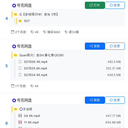
夸克网盘
打开
反馈
Q【全!@耳只!#氵去!&刂帀】
4
S07
2个月前
4K
臻彩MAX
更04集
夸克网盘
获取
反馈
Quan耳只氵去Shi 第七季(2026)
S07E06 4K.mp4
482.5 MB
5
S07E05 4K.mp4
552.31 MB
S07E04 4K.mp4
448.5 MB
1个月前
4K
夸克网盘
获取
反馈
⭕子法师
04 4K.mp4
447.77 MB
11 4K.mp4
494.88 MB
6