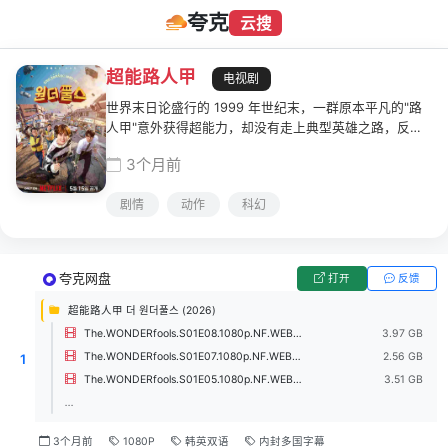
夸克
云搜
超能路人甲
电视剧
世界末日论盛行的 1999 年世纪末，一群原本平凡的"路
人甲"意外获得超能力，却没有走上典型英雄之路，反而
以各自不按牌理出牌的方式组成临时英雄联盟，对抗威胁
3个月前
世界和平的反派势力，在混乱与笑料之中肩负起守护世界
的任务。
剧情
动作
科幻
夸克网盘
打开
反馈
超能路人甲 더 원더풀스 (2026)
The.WONDERfools.S01E08.1080p.NF.WEB-DL.DDP5.1.H.264.mkv
3.97 GB
The.WONDERfools.S01E07.1080p.NF.WEB-DL.DDP5.1.H.264.mkv
2.56 GB
1
The.WONDERfools.S01E05.1080p.NF.WEB-DL.DDP5.1.H.264.mkv
3.51 GB
...
3个月前
1080P
韩英双语
内封多国字幕