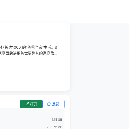
长达100天的"爸爸当家"生活。新
家庭面貌讲更普世更趣味的家庭故
商大会"片单
打开
反馈
1.15 GB
783.72 MB