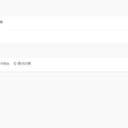
0期
1080p
更0521期