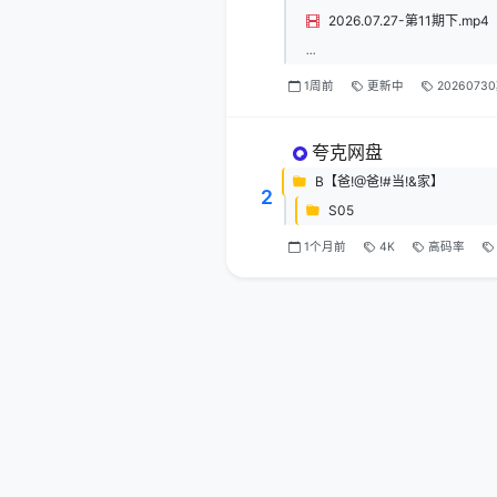
2026.07.27-第11期下.mp4
...
1周前
更新中
2026073
夸克网盘
B【爸!@爸!#当!&家】
2
S05
1个月前
4K
高码率