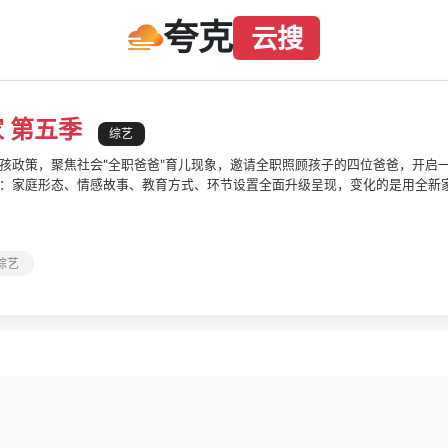
夸克
云搜
 第五季
综艺
孩政策，聚焦社会"全职爸爸"育儿现象，邀请全职照顾孩子的四位爸爸，开启一场
：家庭形态、情感故事、教育方式、环节设置全面升级呈现，变化的是用全新
、真情，真诚的内容呈现 2025年10月28日，第五季入选"2025芒果秋季招
综艺