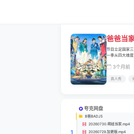
爸爸当家
节目立足国家三
一季从四大维度
事，不变的是真实
3个月前
真人秀
夸克网盘
B爸BADJ5
20260730.萌娃当家.mp4
1
20260729.加更版.mp4