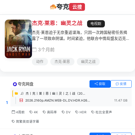
夸克
云搜
杰克·莱恩：幽灵之战
电视剧
杰克·莱恩迫于无奈重返谍海，只因一次跨国秘密任务揭
露了一项致命阴谋。时间紧迫，他联合中情局盟友迈克·
诺文伯与詹姆斯·格里尔，以及敏锐的军情六处特工艾玛·
3个月前
马洛，共同对抗一支叛变的黑色行动小队，展开一场高风
险，且关乎个人恩怨的战斗。
动作
杰克·莱恩
幽灵之战
夸克网盘
获取
反馈
J）杰丨克丨莱丨恩丨幽丨灵丨之丨战（2026）4K DV HDR 高码率 简英双语
2026.2160p.AMZN.WEB-DL.DV.HDR.H265.DDP5.1.Atmos.mkv
11.47 GB
1
4周前
4K
高码率
DV
HDR
杜比全景声
简繁英双语字幕