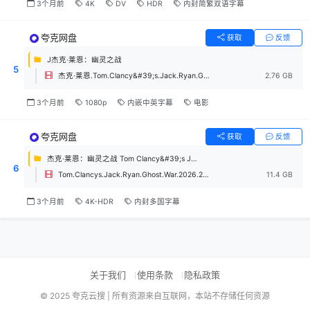
3个月前
4K
DV
HDR
内封简繁双语字幕
夸克网盘
获取
反馈
J杰克·莱恩：幽灵之战
5
杰克·莱恩.Tom.Clancy&#39;s.Jack.Ryan.Ghost.War.2026.1080p中英字幕.mp4
2.76 GB
3个月前
1080p
内嵌中英字幕
电影
夸克网盘
获取
反馈
杰克·莱恩：幽灵之战 Tom Clancy&#39;s Jack Ryan：Ghost War (2026)
6
Tom.Clancys.Jack.Ryan.Ghost.War.2026.2160p.AMZN.WEB-DL.DDP5.1.Atmos.HDR.H.265.mkv
11.4 GB
3个月前
4K-HDR
内封多国字幕
关于我们
使用条款
隐私政策
© 2025 夸克云搜 | 所有资源来自互联网，本站不存储任何资源