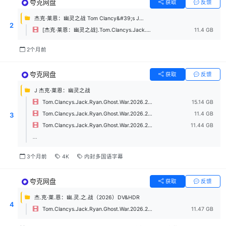
夸克网盘
获取
反馈
杰克·莱恩：幽灵之战 Tom Clancy&#39;s Jack Ryan：Ghost War (2026)
2
[杰克·莱恩：幽灵之战].Tom.Clancys.Jack.Ryan.Ghost.War.2026.2160p.AMZN.WEB-DL.HDR10+.H265.10bit.DDP5.1.Atmos-UBWEB.mkv
11.4 GB
2个月前
夸克网盘
获取
反馈
J 杰克·莱恩：幽灵之战
Tom.Clancys.Jack.Ryan.Ghost.War.2026.2160p.AMZN.WEB-DL.DV.H265.DDP.5.1.Atmos-PanWEB.mkv
15.14 GB
Tom.Clancys.Jack.Ryan.Ghost.War.2026.2160p.AMZN.WEB-DL.HDR.H265.DDP.5.1.Atmos-PanWEB.mkv
11.4 GB
3
Tom.Clancys.Jack.Ryan.Ghost.War.2026.2160p.AMZN.WEB-DL.H265.DDP.5.1.Atmos-PanWEB.mkv
11.44 GB
...
3个月前
4K
内封多国语字幕
夸克网盘
获取
反馈
杰.克·莱.恩：幽.灵.之.战（2026）DV&HDR
4
Tom.Clancys.Jack.Ryan.Ghost.War.2026.2160p.AMZN.WEB-DL.H265.DV.HDR.DDP5.1.Atmos-BiVerse.mkv
11.47 GB