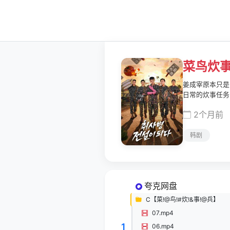
菜鸟炊
姜成宰原本只是
日常的炊事任务
2个月前
韩剧
夸克网盘
C【菜!@鸟!#炊!&事!@兵】
07.mp4
1
06.mp4