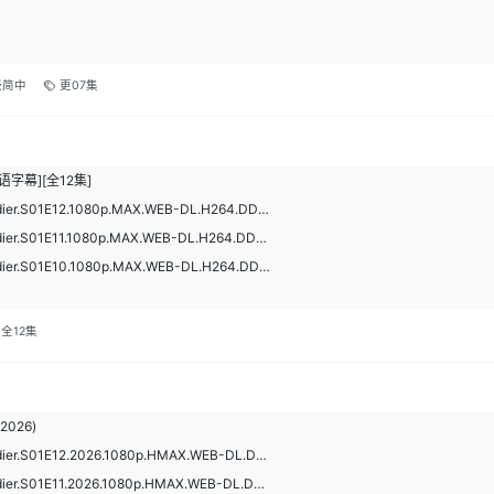
嵌简中
更07集
语字幕][全12集]
The.Legend.of.Kitchen.Soldier.S01E12.1080p.MAX.WEB-DL.H264.DDP2.0-PanWEB.mkv
The.Legend.of.Kitchen.Soldier.S01E11.1080p.MAX.WEB-DL.H264.DDP2.0-PanWEB.mkv
The.Legend.of.Kitchen.Soldier.S01E10.1080p.MAX.WEB-DL.H264.DDP2.0-PanWEB.mkv
全12集
026)
The.Legend.of.Kitchen.Soldier.S01E12.2026.1080p.HMAX.WEB-DL.DDP2.0.H.264.mkv
The.Legend.of.Kitchen.Soldier.S01E11.2026.1080p.HMAX.WEB-DL.DDP2.0.H.264.mkv