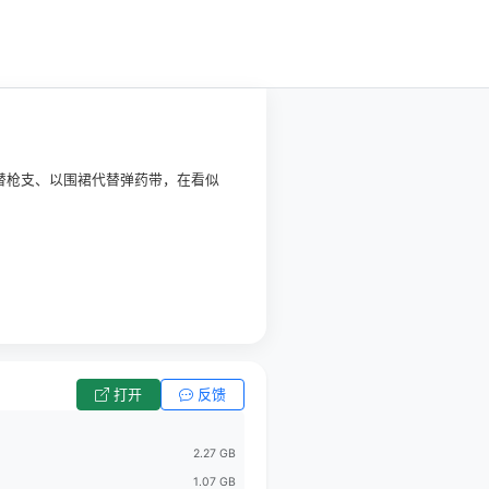
替枪支、以围裙代替弹药带，在看似
打开
反馈
2.27 GB
1.07 GB