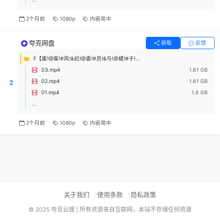
2个月前
1080p
内嵌简中
夸克网盘
获取
反馈
F【废!@柴!#风!&纪!@委!#员!&与!@裙!#子!&长!@度!#不!&合!@规!#的!&J!@K!#的!&故!@事】
03.mp4
1.61 GB
02.mp4
1.61 GB
2
01.mp4
1.6 GB
...
2个月前
1080p
内嵌简中
关于我们
使用条款
隐私政策
© 2025 夸克云搜 | 所有资源来自互联网，本站不存储任何资源