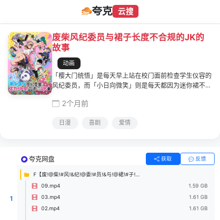
夸克
云搜
废柴风纪委员与裙子长度不合规的JK的
故事
动画
「樱大门统悟」是每天早上站在校门面前检查学生仪容的
风纪委员，而「小日向微笑」则是每天都因为迷你裙不符
合规定而被他拦下的不良高中生。像水和油一样合不来的
2个月前
两人，某天在补习时意外相遇。微笑一直以为樱大门是个
正经八百、死板又爱管人的木头风纪委员，没想到他的真
日漫
喜剧
爱情
面目竟然是——完全不擅长读书的废柴风纪委员！ 原本
正反对立的两人，却在逐渐了解彼此的过程中慢慢拉近距
离。 从樱大门与微笑的相遇开始，吵吵闹闹的青春故事
就此展开——。
夸克网盘
获取
反馈
F【废!@柴!#风!&纪!@委!#员!&与!@裙!#子!&长!@度!#不!&合!@规!#的!&J!@K!#的!&故!@事】
09.mp4
1.59 GB
03.mp4
1.61 GB
1
02.mp4
1.61 GB
...