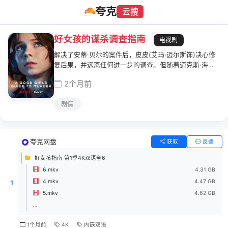
夸克
云搜
好女孩的谋杀调查指南
电视剧
解决了安蒂·贝尔的案件后，皮皮(艾玛·迈尔斯饰)决心修
复后果，并远离任何进一步的调查。但随着迈克斯·海斯
汀斯(亨利·阿什顿饰)的审判临近，康纳(祖德·摩根-科利
2个月前
饰)的哥哥杰米(艾登·戴维斯饰)突然失踪，皮皮不得不争
分夺秒地寻找他。
剧情
夸克网盘
获取
反馈
好女孩指南 第1季4K双语全6
6.mkv
4.31 GB
4.mkv
4.47 GB
1
5.mkv
4.62 GB
...
1个月前
4K
内嵌双语