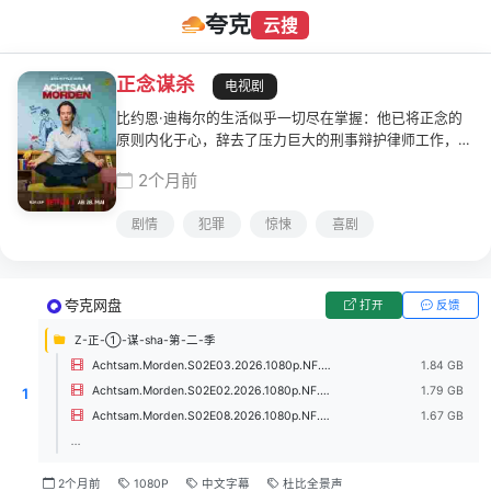
夸克
云搜
正念谋杀
电视剧
比约恩·迪梅尔的生活似乎一切尽在掌握：他已将正念的
原则内化于心，辞去了压力巨大的刑事辩护律师工作，并
创办了自己的公司。他花更多时间陪伴女儿艾米莉，与即
2个月前
将离婚的妻子卡塔琳娜争吵时也更加理性，并且承担了一
项不同寻常的职责：他是两个黑手党家族的法律代表，而
剧情
犯罪
惊悚
喜剧
他已经巧妙地让这两个家族的首领销声匿迹。然而，尽管
生活看似和谐，比约恩却饱受内心煎熬和失控感的困扰。
他为何无法享受这一切？ 原因在于"内在小孩"！正如他的
正念教练约施卡·布莱特纳所解释的那样，比约恩童年时
夸克网盘
打开
反馈
期的旧伤与未解的冲突，对他的影响远比他意识到的更
深。比约恩努力治愈这些创伤，与过去和解，同时还要应
Z-正-①-谋-sha-第-二-季
对烦人的直升机父母、警察调查员、勒索以及生活中层...
Achtsam.Morden.S02E03.2026.1080p.NF.WEB-DL.H264.DDP5.1.Atmos.mkv
1.84 GB
Achtsam.Morden.S02E02.2026.1080p.NF.WEB-DL.H264.DDP5.1.Atmos.mkv
1.79 GB
1
Achtsam.Morden.S02E08.2026.1080p.NF.WEB-DL.H264.DDP5.1.Atmos.mkv
1.67 GB
...
2个月前
1080P
中文字幕
杜比全景声