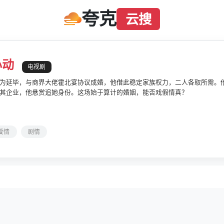
夸克
云搜
心动
电视剧
为延毕，与商界大佬霍北宴协议成婚，他借此稳定家族权力，二人各取所需。
其企业，他悬赏追她身份。这场始于算计的婚姻，能否戏假情真？
爱情
剧情