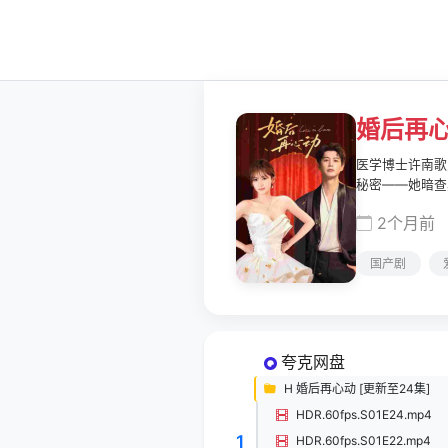
婚后再
医学博士许南歌
秘密——她暗查
2个月前
国产剧
夸克网盘
H 婚后再心动 [更新至24集]
HDR.60fps.S01E24.mp4
1
HDR.60fps.S01E22.mp4