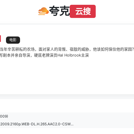
夸克
云搜
阳
电影
当年辛苦耕耘的农场，面对家人的背叛、宿敌的威胁，他该如何保住他的家园？改编自
ms改写剧本并亲自导演，硬底老牌演员Hal Holbrook主演
009)
黑夜艳阳.That.Evening.Sun.2009.2160p.WEB-DL.H.265.AAC2.0-CSWEB.mkv