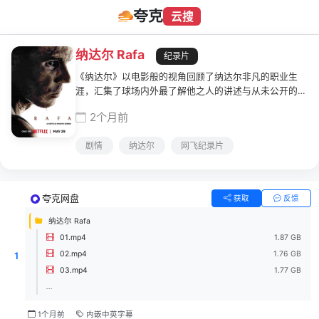
夸克
云搜
纳达尔 Rafa
纪录片
《纳达尔》以电影般的视角回顾了纳达尔非凡的职业生
涯，汇集了球场内外最了解他之人的讲述与从未公开的珍
贵瞬间，揭开了这位传奇人物背后的故事。从三岁初握球
2个月前
拍到2024年重返赛场，纪录片不仅呈现了冠军的成长轨
迹，也展现了塑造他道路的身心代价，他需要一次次面对
剧情
纳达尔
网飞纪录片
最恒久的对手：自己的身体。《纳达尔》聚焦于一位坦诚
而脆弱的超级巨星，每一集都超越了网球本身，深入探索
这位无与伦比的偶像的人生、故事和传奇。
夸克网盘
获取
反馈
纳达尔 Rafa
01.mp4
1.87 GB
02.mp4
1.76 GB
1
03.mp4
1.77 GB
...
1个月前
内嵌中英字幕