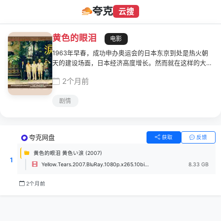
夸克
云搜
黄色的眼泪
电影
1963年早春，成功申办奥运会的日本东京到处是热火朝
天的建设场面，日本经济高度增长。然而就在这样的大发
展时代大潮中，仍有一小群笨拙地坚守着梦想的人。青年
2个月前
村冈荣介(二宫和也 饰)的母亲身患癌症却坚持不肯就诊，
荣介只好花钱临时找来歌手井上章一(相叶雅纪 饰)、作家
剧情
向井龙三(樱井翔 饰)和画家下川圭(大野智 饰)演了一出
戏，才把母亲哄骗进医院。荣介请他们在小饭店荣屋吃了
顿饭后，各奔东西。几天后，四人在机缘巧合下重聚在一
起。一直努力想当一名儿童漫画家的荣介，收留了同样正
夸克网盘
获取
反馈
在为梦想而努力的三人。
黄色的眼泪 黄色い涙 (2007)
1
Yellow.Tears.2007.BluRay.1080p.x265.10bit.FLAC.MNHD-FRDS.mkv
8.33 GB
2个月前