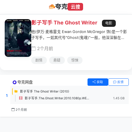
夸克
云搜
影子写手 The Ghost Writer
电影
他(伊万·麦格雷戈 Ewan Gordon McGregor 饰)是一个影
子写手，一如其代号"Ghost(鬼魂)"一般，他深深躲在幕
后，为各行各业的名流捉刀撰写回忆录。一日，鬼魂接到
2个月前
一项新的任务，即帮助前英国首相亚当·朗(皮尔斯·布鲁斯
南 Pierce Brosnan 饰)的回忆录作润饰工作。此前，该书
剧情
悬疑
惊悚
由亚当·朗在任期间的助手迈克·麦卡拉负责，然而麦卡拉
却神秘自杀。
夸克网盘
获取
反馈
影子写手 The Ghost Writer‎ (2010)
1
影子写手.The.Ghost.Writer.2010.1080p.WEB-DL.H264.AAC-HHWEB.mp4
1.45 GB
2个月前