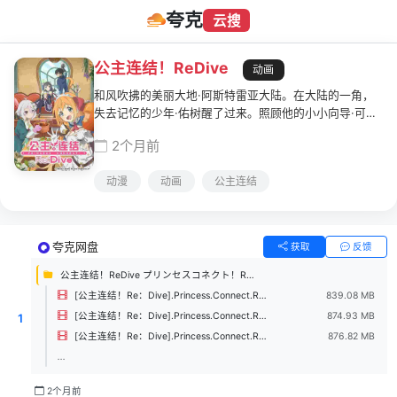
夸克
云搜
公主连结！ReDive
动画
和风吹拂的美丽大地·阿斯特雷亚大陆。在大陆的一角，
失去记忆的少年·佑树醒了过来。照顾他的小小向导·可可
萝。总是肚子空空的美少女剑士·佩可莉露。略显高冷的
2个月前
猫耳魔法少女·凯露。他们就这么在命运引导下，建立起
名为「美食殿」的公会。现在，佑树与她们的冒险即将开
动漫
动画
公主连结
幕——
夸克网盘
获取
反馈
公主连结！ReDive プリンセスコネクト！ReDive (2020)
[公主连结！Re：Dive].Princess.Connect.Re.Dive.2020.S01E13.2160p.WEB-DL.HDR10.H265.10bit.AAC-UBWEB.mp4
839.08 MB
[公主连结！Re：Dive].Princess.Connect.Re.Dive.2020.S01E12.2160p.WEB-DL.HDR10.H265.10bit.AAC-UBWEB.mp4
874.93 MB
1
[公主连结！Re：Dive].Princess.Connect.Re.Dive.2020.S01E11.2160p.WEB-DL.HDR10.H265.10bit.AAC-UBWEB.mp4
876.82 MB
...
2个月前