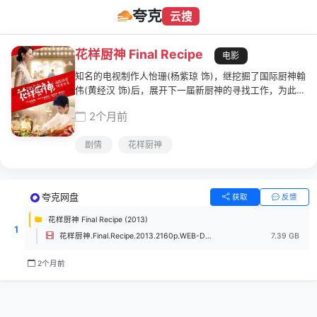
夸克
云搜
花样厨神 Final Recipe
电影
知名的电视制作人怡珊(杨紫琼 饰)，继挖掘了国际厨神翰
伟(黄经汉 饰)后，展开下一届新厨神的寻找工作，为此特
别举办 "国际食神争霸赛"。从小与爷爷学做家常菜的一晗
2个月前
(刘宪华 饰)为保住自家即将倒闭的餐厅，贸然前去参赛。
这个烹饪手法古怪的小子一路过关斩将，连续击败各国顶
剧情
花样厨神
级米其林主厨，最终站到了挑战国际厨神翰伟的舞台上。
就在此时，怡珊发现了一晗的神秘身份……
夸克网盘
获取
反馈
花样厨神 Final Recipe (2013)
1
花样厨神.Final.Recipe.2013.2160p.WEB-DL.H.265.DDP2.0.2Audios-ZmWeb.mp4
7.39 GB
2个月前