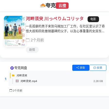
夸克
云搜
河畔须臾 川っぺりムコリッタ
电影
一名孤僻的男子来到乌贼加工厂工作，在社区里认识了奇
怪大叔和四处推销墓碑的父子，以及心事重重的女房东，
他们各自背负着秘密，却在不知不觉中成为彼此相互扶持
2个月前
的依靠。影片带有荻上直子特有的简单恬淡叙事风格，令
人莞尔的幽默，却多了对生死体悟的况味，在看似平凡的
剧情
日常生活中，萃取出人与人之间的理解与包容，带来不可
思议的疗愈力量。
夸克网盘
获取
反馈
河畔须臾
1
河畔须臾.mp4
2.28 GB
2个月前