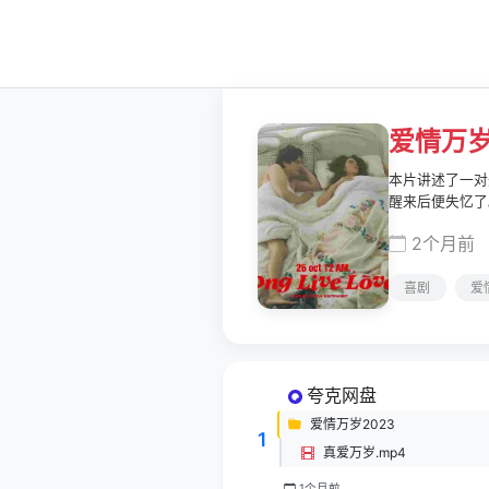
爱情万
本片讲述了一对
醒来后便失忆了
2个月前
喜剧
爱
夸克网盘
爱情万岁2023
1
真爱万岁.mp4
1个月前