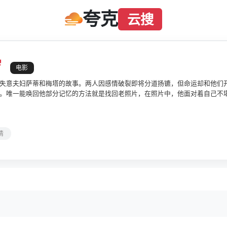
夸克
云搜
岁
电影
失意夫妇萨蒂和梅塔的故事。两人因感情破裂即将分道扬镳，但命运却和他们
。唯一能唤回他部分记忆的方法就是找回老照片，在照片中，他面对着自己不
情