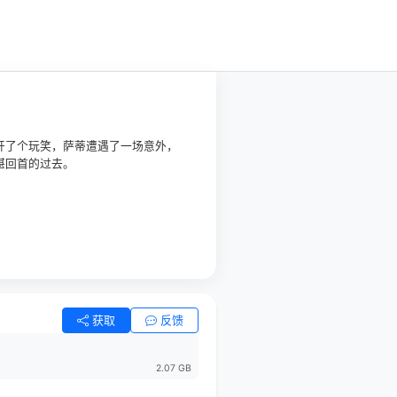
开了个玩笑，萨蒂遭遇了一场意外，
堪回首的过去。
获取
反馈
2.07 GB