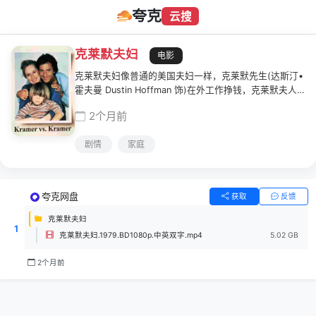
夸克
云搜
克莱默夫妇
电影
克莱默夫妇像普通的美国夫妇一样，克莱默先生(达斯汀•
霍夫曼 Dustin Hoffman 饰)在外工作挣钱，克莱默夫人
(梅丽尔•斯特里普 Meryl Streep 饰)则在家照料照料6岁
2个月前
的儿子比利(贾斯汀•亨利 Justin Henry 饰)。由于克莱默
先生忙于工作忽略了家庭，克莱默夫人某天愤然出走，留
剧情
家庭
下了父子两。克莱默先生现在一方面要忙于工作，一方面
又要照顾比利，生活一时陷入麻烦中。克莱默先生不善家
务，在照料比利时洋相百出：第一次为比利煎西多士、过
程十分恐怖；比利不吃饭要吃雪糕，克莱默先生想阻止却
夸克网盘
获取
反馈
不懂沟通……幸好在女邻居的帮助下，克莱默先生逐渐适
应了单身父亲的生活。父子两越来越亲密，互相依赖。这
克莱默夫妇
1
时，克莱默夫人回来了，她已经是纽约一名出色的设计师
克莱默夫妇.1979.BD1080p.中英双字.mp4
5.02 GB
了。她回来要拿回比利的抚养权…
2个月前