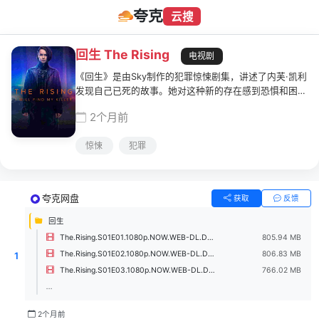
夸克
云搜
回生 The Rising
电视剧
《回生》是由Sky制作的犯罪惊悚剧集，讲述了内芙·凯利
发现自己已死的故事。她对这种新的存在感到恐惧和困
惑。但是，当她意识到自己是被谋杀的，她很愤怒。她决
2个月前
心找到凶手并伸张正义，并认为凶手是自己认识的人。随
着内芙逐渐适应自己的能力，她完成了对自己死亡的调
惊悚
犯罪
查，这是警方无法做到的。在这个过程中，她揭露了深深
埋藏的秘密，并被迫重新审视她的生活和她所关心的人的
一切。内芙是一个不应该存在的颠覆性、令人不安的英
雄，她的回归迫使她周围的人改变、坦白或开始掩盖自己
夸克网盘
获取
反馈
的行踪。但是，这也揭示了还有其它像她一样"复活"的
人，她需要找到自己的目标。
回生
The.Rising.S01E01.1080p.NOW.WEB-DL.DDP5.1.H.264-MZABI.chs.eng(1).mp4
805.94 MB
The.Rising.S01E02.1080p.NOW.WEB-DL.DDP5.1.H.264-MZABI.chs.eng.mp4
806.83 MB
1
The.Rising.S01E03.1080p.NOW.WEB-DL.DDP5.1.H.264-MZABI.chs.eng.mp4
766.02 MB
...
2个月前