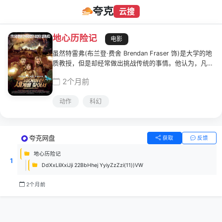
夸克
云搜
地心历险记
电影
虽然特雷弗(布兰登·费舍 Brendan Fraser 饰)是大学的地
质教授，但是却经常做出挑战传统的事情。他认为，凡尔
纳的小说并不是科幻，而是真是存在的。就是因为这样的
2个月前
对立理论，使其被传为学院里的笑话，使得他的学术名声
毁于一旦。不过特雷弗却毫不在意这些，他坚信自己的理
动作
科幻
论是正确的。为了验证自己的理论，特雷弗带着侄子肖恩
(乔什·哈切森 Josh Hutcherson 饰)和当地的向导汉娜(安
妮塔·布瑞姆 Anita Briem 饰)开始了在冰岛的旅行。在旅
行时，三人意外发现一个奇特的洞穴，并在探询时踏破薄
夸克网盘
获取
反馈
冰跌入了无底深渊。不过，当他们醒来时，却发现了一个
神秘的地心世界，里面有着各种稀奇古怪的生物，与凡尔
地心历险记
1
纳小说里面描述的场景一模一样。证据终于找到了，但是
DdXxLliXxiJji 22BbHhej YyiyZzZzi(11))VW
如何将证据带回地上？特雷弗三人开始了寻找出路之旅…
2个月前