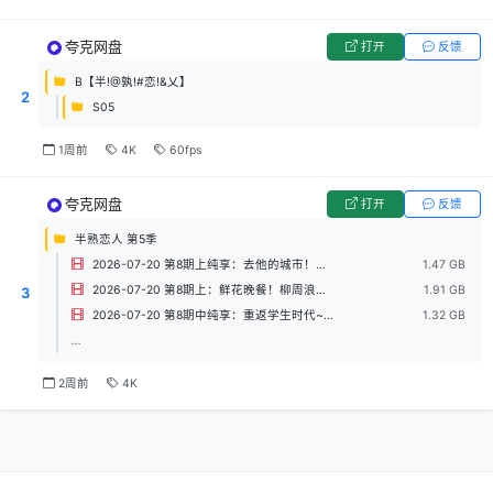
夸克网盘
打开
反馈
B【半!@孰!#恋!&乂】
2
S05
1周前
4K
60fps
夸克网盘
打开
反馈
半熟恋人 第5季
2026-07-20 第8期上纯享：去他的城市！爱与现实的碰撞.mp4
1.47 GB
2026-07-20 第8期上：鲜花晚餐！柳周浪漫约会.mp4
1.91 GB
3
2026-07-20 第8期中纯享：重返学生时代~译陆有你高甜升温.mp4
1.32 GB
...
2周前
4K