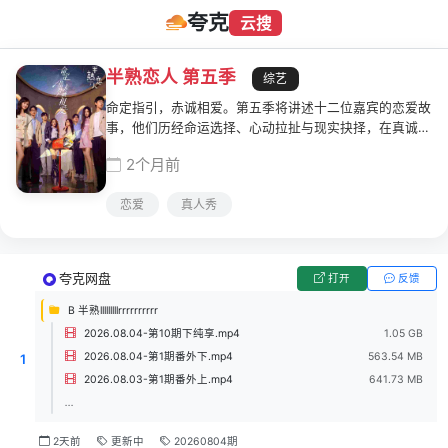
夸克
云搜
半熟恋人 第五季
综艺
命定指引，赤诚相爱。第五季将讲述十二位嘉宾的恋爱故
事，他们历经命运选择、心动拉扯与现实抉择，在真诚奔
赴中直面情感挑战、完成自我成长，呈现热烈又坦荡的半
2个月前
熟龄恋爱图景。
恋爱
真人秀
夸克网盘
打开
反馈
B 半熟lllllllllrrrrrrrrrr
2026.08.04-第10期下纯享.mp4
1.05 GB
2026.08.04-第1期番外下.mp4
563.54 MB
1
2026.08.03-第1期番外上.mp4
641.73 MB
...
2天前
更新中
20260804期