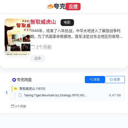
夸克
云搜
智取威虎山
电影
1946年，结束了八年抗战，中华大地进入了解放战争时
期。为了巩固革命根据地，我军决定对东北地区的匪帮余
孽进行清剿。臭名远扬的座山雕(贺少华 饰)正是亟须清剿
2个月前
的重点，但是该匪狡猾残暴，他盘踞威虎山，祸害夹皮
沟，引得当地民不聊生，怨声载道。加上地势险要，匪情
战争
复杂，成为我军不得不审慎对待的一个对手。针对此情
况，某部团长少剑波派侦察排长杨子荣(童祥苓 饰)假扮匪
徒上山送联络图，博取座山雕的信任。孤胆英雄，深入虎
穴，唱响智取威虎山的好戏……
夸克网盘
获取
反馈
智取威虎山 (1970)
1
Taking.Tiger.Mountain.by.Stategy.1970.HDTV.1080i.H264-TPTV.ts
6.47 GB
2个月前